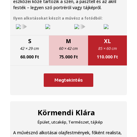
eszközei közé tartozik a szén, a pasztell és az akril
festék – legyen szó portréról vagy tájképről.
Ilyen alkotásokat készít a művész a fotódból:
S
M
XL
42 × 29 cm
60 × 42 cm
85 × 60 cm
60.000
Ft
75.000
Ft
110.000
Ft
Megtekintés
Körmendi Klára
Épület, utcakép
,
Természet, tájkép
A művésznő alkotásai olajfestmények, főként realista,