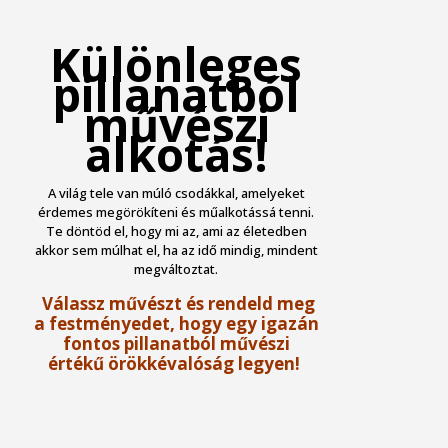
Különleges
pillanatból
művészi
alkotás!
A világ tele van múló csodákkal, amelyeket
érdemes megörökíteni és műalkotássá tenni.
Te döntöd el, hogy mi az, ami az életedben
akkor sem múlhat el, ha az idő mindig, mindent
megváltoztat.
Válassz művészt és rendeld meg
a festményedet, hogy egy igazán
fontos pillanatból művészi
értékű örökkévalóság legyen!