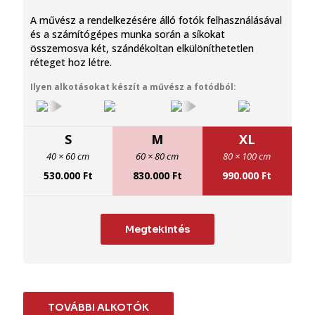
A művész a rendelkezésére álló fotók felhasználásával
és a számítógépes munka során a síkokat
összemosva két, szándékoltan elkülöníthetetlen
réteget hoz létre.
Ilyen alkotásokat készít a művész a fotódból:
S
M
XL
40 × 60 cm
60 × 80 cm
80 × 100 cm
530.000
Ft
830.000
Ft
990.000
Ft
Megtekintés
TOVÁBBI ALKOTÓK