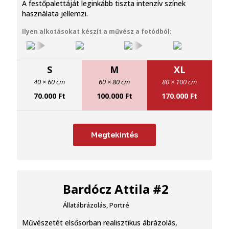
A festőpalettáját leginkább tiszta intenzív színek
használata jellemzi.
Ilyen alkotásokat készít a művész a fotódból:
S
M
XL
40 × 60 cm
60 × 80 cm
80 × 100 cm
70.000
Ft
100.000
Ft
170.000
Ft
Megtekintés
Bardócz Attila #2
Állatábrázolás
,
Portré
Művészetét elsősorban realisztikus ábrázolás,