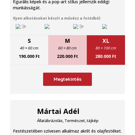
figurális képek és a pop-art stílus jellemzik eddigi
munkásságát.
Ilyen alkotásokat készít a művész a fotódból:
S
M
XL
40 × 60 cm
60 × 80 cm
80 × 100 cm
190.000
Ft
220.000
Ft
280.000
Ft
Megtekintés
Mártai Adél
Állatábrázolás
,
Természet, tájkép
Festészetében szívesen alkalmaz akrilt és olajfestéket.