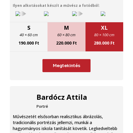
Ilyen alkotásokat készít a művész a fotódból:
S
M
XL
40 × 60 cm
60 × 80 cm
80 × 100 cm
190.000
Ft
220.000
Ft
280.000
Ft
Megtekintés
Bardócz Attila
Portré
Művészetét elsősorban realisztikus ábrázolás,
tradicionális portrézás jellemzi, munkái a
hagyományos iskola tanítását követik. Legkedveltebb