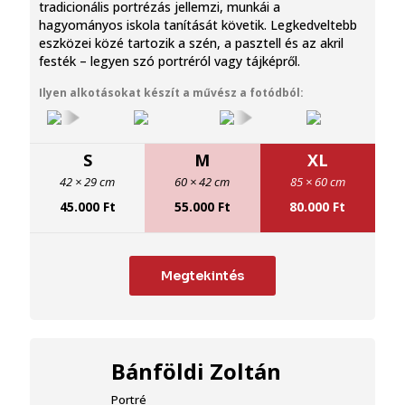
tradicionális portrézás jellemzi, munkái a
hagyományos iskola tanítását követik. Legkedveltebb
eszközei közé tartozik a szén, a pasztell és az akril
festék – legyen szó portréról vagy tájképről.
Ilyen alkotásokat készít a művész a fotódból:
S
M
XL
42 × 29 cm
60 × 42 cm
85 × 60 cm
45.000
Ft
55.000
Ft
80.000
Ft
Megtekintés
Bánföldi Zoltán
Portré